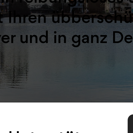
 Ihren übberschü
er und in ganz D