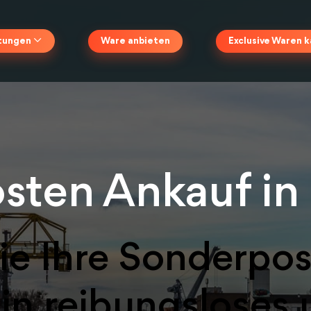
Ware anbieten
Exclusive Waren 
stungen
sten Ankauf in
ie Ihre Sonderpos
ein reibungsloses 